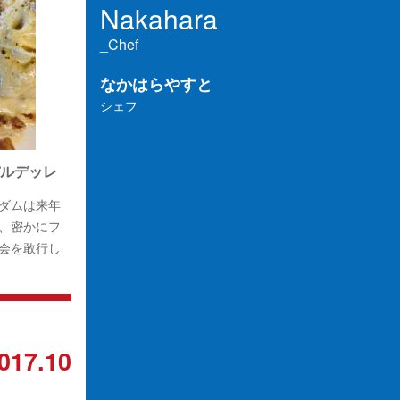
Nakahara
_Chef
なかはらやすと
シェフ
ルデッレ
ダムは来年
、密かにフ
会を敢行し
017.10