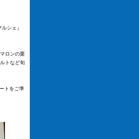
 マルシェ』
マロンの栗
ルトなど旬
レートをご準