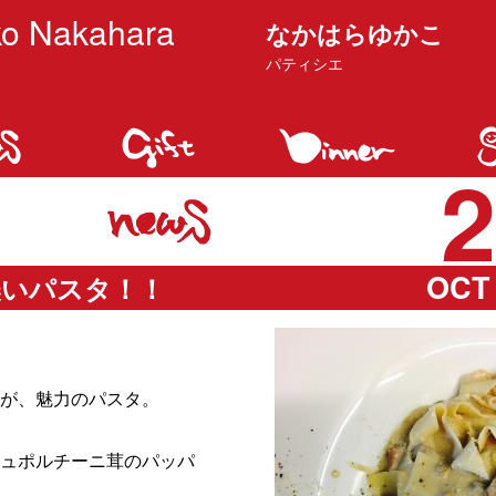
o Nakahara
なかはらゆかこ
パティシエ
2
OCT 
濃いパスタ！！
が、魅力のパスタ。
シュポルチーニ茸のパッパ