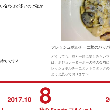
問い合わせが多いのは確か
フレッシュポルチーニ茸のパッパ
どうしても、泡と一緒に楽しみたいマ
待ちです♪
は、ボジョレーヌーボーの樽の会前に
レッシュポルチーニとノトロダックの
ようと思っております〜
8
2017.10
2
！
秋の Sweets マルシェ♪