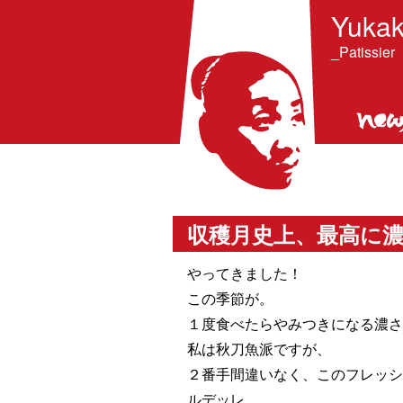
Yukak
_Patissier
収穫月史上、最高に
やってきました！
この季節が。
１度食べたらやみつきになる濃さ
私は秋刀魚派ですが、
２番手間違いなく、このフレッ
ルデッレ。