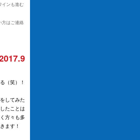
ワインも進む
い方はご連絡
2017.9
る（笑）！
をしてみた
したことは
く方々も多
きます！