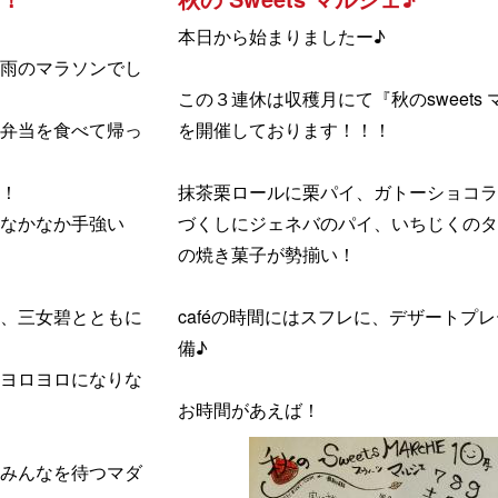
本日から始まりましたー♪
雨のマラソンでし
この３連休は収穫月にて『秋のsweets
弁当を食べて帰っ
を開催しております！！！
！
抹茶栗ロールに栗パイ、ガトーショコラ
、なかなか手強い
づくしにジェネバのパイ、いちじくのタ
の焼き菓子が勢揃い！
、三女碧とともに
caféの時間にはスフレに、デザートプ
備♪
ヨロヨロになりな
お時間があえば！
みんなを待つマダ