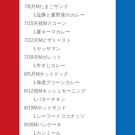
7/8月Mたまごサンド
L塩豚と夏野菜のカレー
7/15月祝Mスコーン
L夏キーマカレー
7/22月Mピザトースト
Lヤッサマン
7/29月Mガレット
L牛すじカレー
8/5月Mホットドック
L海老グリーンカレー
8/12祝Mキッシュモーニング
Lバターチキン
8/19Mホットサンド
Lシーフードココナッツ
8/26Mパンケーキ
Lカシミール