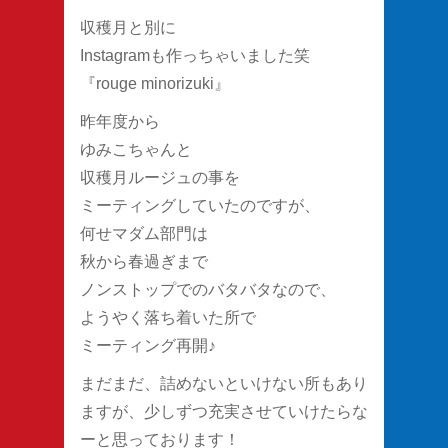
収穫月と別に
Instagramも作っちゃいました笑
『rouge minorizuki』
昨年度から
ゆみこちゃんと
収穫月ルージュの事を
ミーティングしていたのですが、
何せマダム部門は
秋から春過ぎまで
ノンストップでのバタバタなので、
ようやく落ち着いた所で
ミーティング再開♪
まだまだ、詰めないといけない所もあり
ますが、少しずつ充実させていけたらな
ーと思っております！