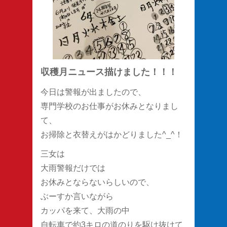
収穫月ニュース描けました！！！
今日は警報が出ましたので、
専門学校のお仕事がお休みとなりまし
て、
お掃除と衣替えがはかどりました^_^！
三女は
大雨警報だけでは
お休みとならないらしいので、
ぶーすか言いながら
カッパを来て、大雨の中
自転車で約3キロの道のりを駆け抜けて