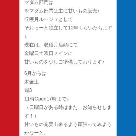
マダム部門は
※マダム部門は主に甘いもの販売♪
収穫月ルージュとして
そおっーと独立して10年くらいたちます
♪
現在は、収穫月店頭にて
金曜日土曜日メインに
甘いものを少しご準備しております♪
6月からは
木金土
週3
11時Open17時まで♪
（日曜日がある時はまた、お知らせしま
す！）
甘いもの充実出来るよう頑張ってみよう
かなーと。