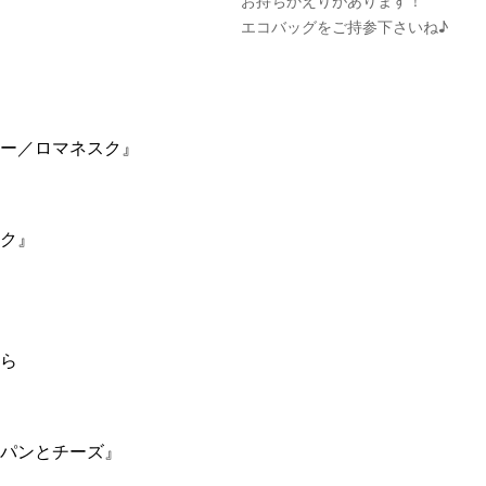
お持ちかえりがあります！
エコバッグをご持参下さいね♪
ー／ロマネスク』
ク』
ら
パンとチーズ』