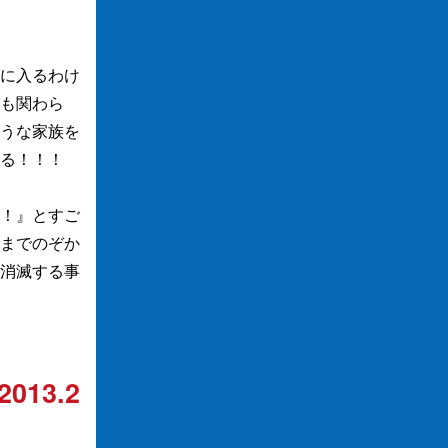
に入るわけ
も関わら
うな家族を
る！！！
！』とすご
までのぞか
消滅する事
2013.2