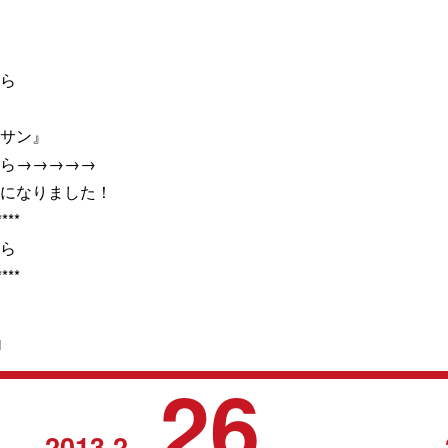
ら
サン』
ら→→→→→
になりました！
***
ら
***
1
26
2013.2