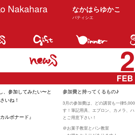
o Nakahara
なかはらゆかこ
パティシエ
2
FEB 
もし、参加してみたい〜と
参加費と持ってくるもの♪
さいね！
3月の参加費は、どの講習も一律5,00
す！筆記用具、エプロン、カメラ、ハ
のカルボナード』
とご用意下さい！
＠お菓子教室とパン教室