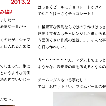
2013.2
はっさくピールにチョコレートかけ♪
み編♪
で丸ごとはっさくチョコレート！
ました〜！
、豪華な一皿が〜
柑橘豊富な因島ならではの手作りはっさ
感動！マダムもチャレンジした事がある
くのだが、シェフ
う面倒くさい作業の連続。。。そんな事
』仕入れるため収
ら何も作れない。
う〜〜〜〜〜〜〜ん。マダムもちょっと
てしまった。別に
ようかな。渋皮栗の事を考えるとなんの
というような高価
焼き肉でいいじゃ
チームマダムもいる事だし！
では、お待ち下さい。マダムピールの登
だな〜。