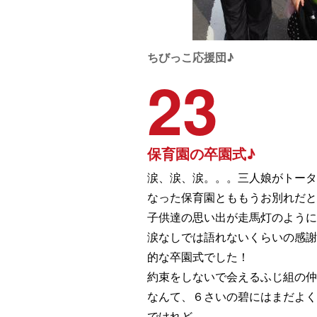
ちびっこ応援団♪
23
保育園の卒園式♪
涙、涙、涙。。。三人娘がトータ
なった保育園とももうお別れだと
子供達の思い出が走馬灯のように
涙なしでは語れないくらいの感謝
的な卒園式でした！
約束をしないで会えるふじ組の仲
なんて、６さいの碧にはまだよく
でけれど、