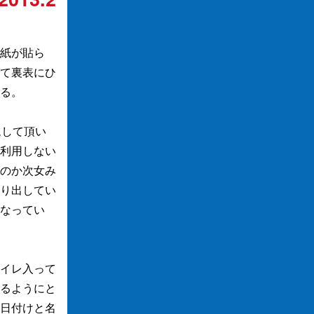
紙が貼ら
て裏表にひ
る。
ムして頂い
利用しない
のか次女み
り出してい
なってい
イレ入って
るようにと
日付けと名