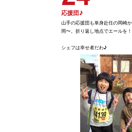
応援団♪
山手の応援団も単身赴任の岡崎か
岡〜。折り返し地点でエールを！
シェフは幸せ者だわ♪