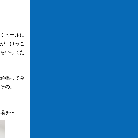
くピールに
が、けっこ
をいってた
頑張ってみ
その。
場を〜