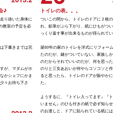
会♪
トイレの表。。。
走り抜いた身体に
ついこの間から、トイレのドアに２枚の
らの教室の予定を必
れ、鉛筆がぶら下がり、紙にひもがつい
っくり返す事が出来るものが揺られてい
は下書きまでは完
築50年の家のトイレを洋式にリフォー
たのだが、鍵がついていない。家族しか
のだからそれでいいのだが、何を思った
すが、マダムがホ
のりと三女あおいが何やらコソコソと作
なかシェフにかま
ると思ったら、トイレのドアが賑やかに
う少々お待ち下さ
た。
ようするに、『トイレ入ってます』『ト
いません』のひも付きの紙で必ず知らせ
のお達しと、ドアに貼られている紙には