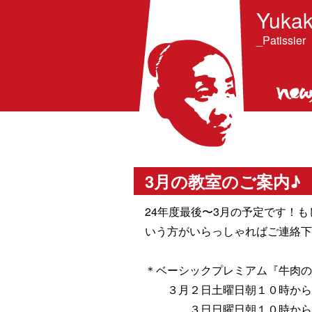
Yukak
_Patissier
3月の教室のご案内♪
24年度最後〜3月の予定です！
いう方がいらっしゃればご連絡下
＊ベーシックプレミアム『牛肉
３月２日土曜日朝１０時から
３日日曜日朝１０時から