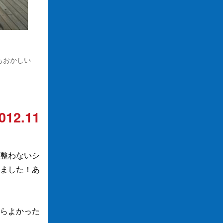
もおかしい
012.11
整わないシ
ました！あ
らよかった