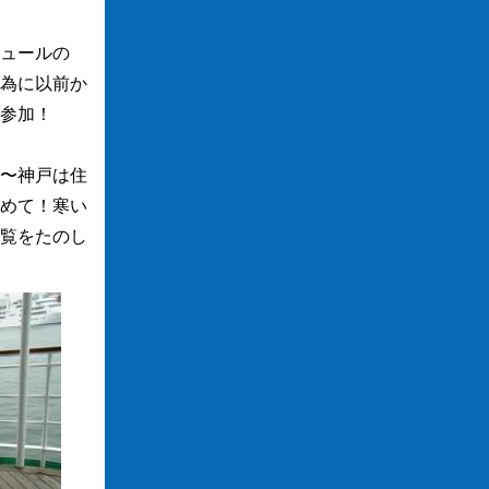
ュールの
為に以前か
参加！
〜神戸は住
めて！寒い
覧をたのし