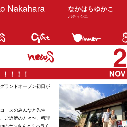
o Nakahara
なかはらゆかこ
パティシエ
2
NOV 
！！！！！
、グランドオープン初日が
コースのみんなと先生
〜、ご近所の方々〜、料理
.comのケンさんとミハラく