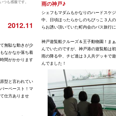
いつも感服です。
雨の神戸♪
シェフもマダムもかなりのハードスケジ
中、日頃ほったらかしのちびっこ３人の
2012.11
らお誘い頂いていた町内会のバス旅行に
神戸遊覧船クルーズ＆王子動物園！まぁ
て無駄な動きが少
んでいたのですが、神戸港の遊覧船は初
もなかなか落ち着
雨の降る中、チビ達は３人共デッキで遊
時間がかかります
んでました！
原型と言われてい
バーペースト！マ
くて仕方ありませ