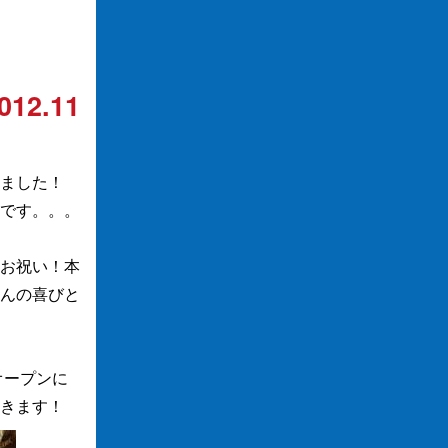
012.11
ました！
です。。。
お祝い！本
んの喜びと
オープンに
きます！