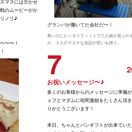
スマスには欠かせ
戦のムービーがか
リノリ♪
グランパが働いてた会社だ〜！
寒いのにピッタリフィットで三人娘が並ぶの
〜〜〜！
が、３人のマヌケな会話が笑いを誘う。
7
！
2
お祝いメッセージ〜♪
多くのお客様からのメッセージに準備が
ェフとマダムに叱咤激励をたくさん頂き
りがとうございます！
本日、ちゃんとパンギフトが出来ていた