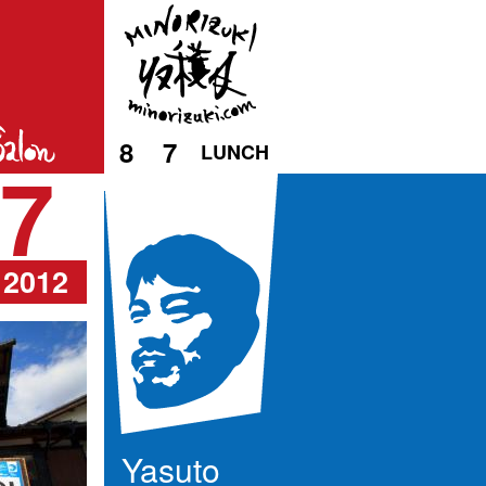
8
7
LUNCH
7
2012
Yasuto