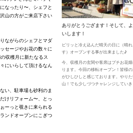
フになったり〜、シェフと
！沢山の方がご来店下さい
ありがとうござます！そして、よ
いします！
なりながらのシェフとマダ
ピリッと冷え込んだ晴天の日に（晴れ
メッセージやお花の数々に
す）オープンする事が出来ました♪
間の収穫月に新たなるス
今、収穫月の玄関や客席はプチお花畑
方々にいらして頂けるなん
ります。今回の移転オープン！皆様の
がひしひしと感じております。やりた
山！でも少しづつチャレンジしていき
もない、駐車場も砂利のま
中だけリフォーム〜、とっ
そぉーっと覗きに来られる
グランドオープンにこぎつ