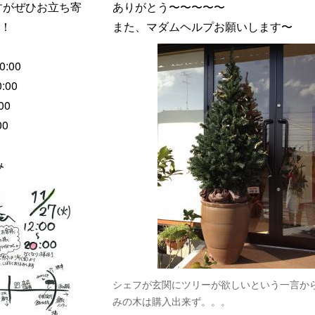
すがぜひお立ち寄
ありがとう〜〜〜〜〜
！
また、マダムヘルプお願いします〜
0:00
0:00
00
00
み
シェフが玄関にツリーが欲しいという一言か
みの木は購入出来ず。。。