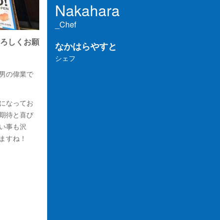
Nakahara
_Chef
ろしくお願
なかはらやすと
シェフ
男の偉業で
になってお
期待と喜び
い事も沢
ますね！