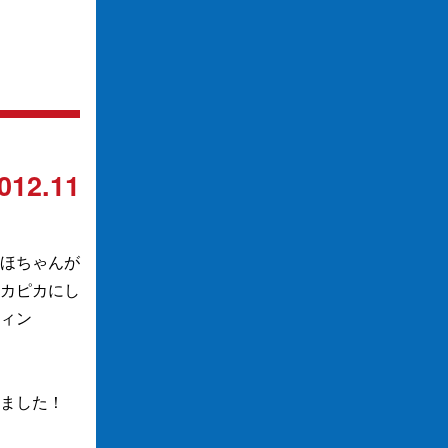
012.11
ほちゃんが
カピカにし
ィン
ました！