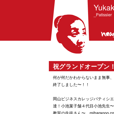
Yukak
_Patissier
祝グランドオープン
何が何だかわからないまま無事
終了しました〜！！
岡山ビジネスカレッジパティシエ
達！小池菓子舗４代目小池先生
教室の生徒さん〜、miharaono