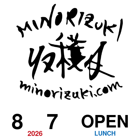
8
7
OPEN
2026
LUNCH