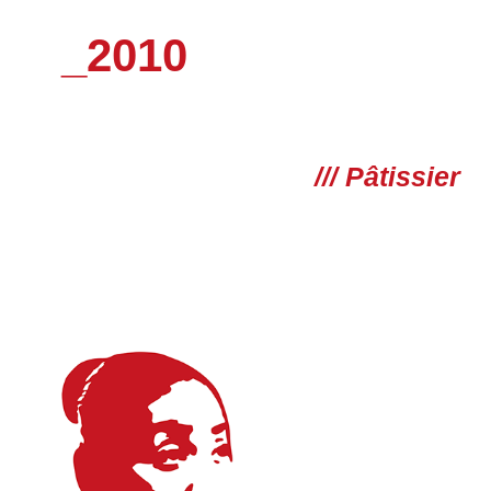
_2010
/// Pâtissier