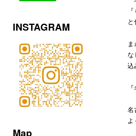
『
『
と
INSTAGRAM
ま
な
込
『
名
よ
Map