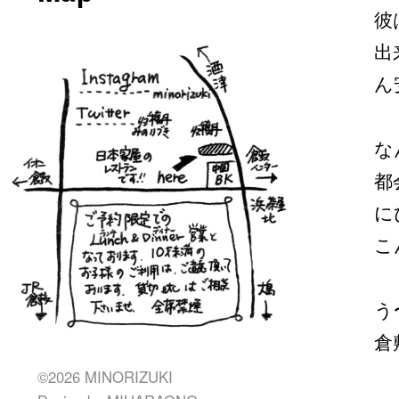
彼
出
ん
な
都
に
こ
う
倉
©2026 MINORIZUKI