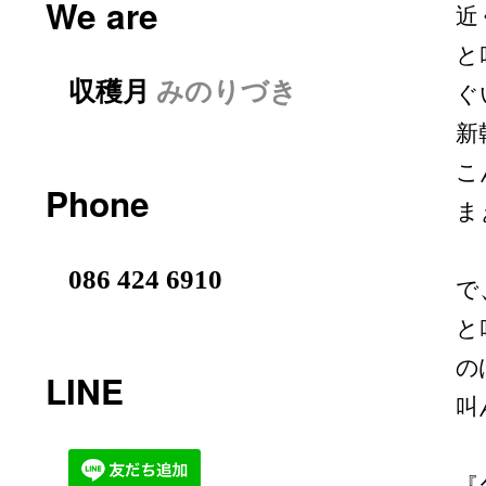
We are
近
と
収穫月
みのりづき
ぐ
新
こ
Phone
ま
086 424 6910
で
と
の
LINE
叫