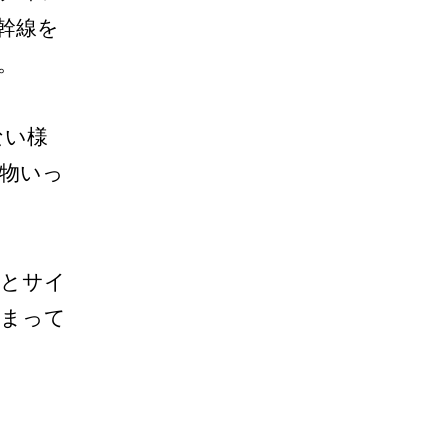
幹線を
。
ない様
物いっ
スとサイ
閉まって
！