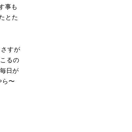
す事も
たとた
、さすが
起こるの
は毎日が
やら〜