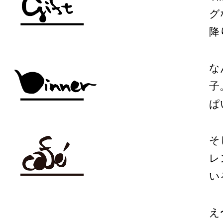
グ
降
な
子
ぱ
そ
レ
い
え