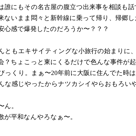
は誰にもその名古屋の腹立つ出来事を相談も話
来ないまま悶々と新幹線に乗って帰り、帰郷し
安心感で爆発したのだろうか〜？？？
んともエキサイティングな小旅行の始まりに
会？ちょこっと東にくるだけで色んな事件が
びっくり。まぁ〜20年前に大阪に住んでた時
んな感じやったからナツカシイやらおもろい
〜ん。
敷が平和なんやろなぁ〜。