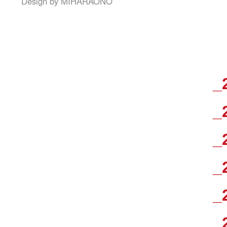
Design by
MIHARAONO
_
_
_
_
_
_