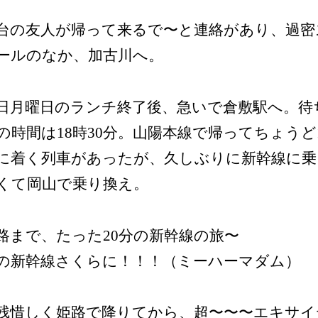
台の友人が帰って来るで〜と連絡があり、過密
ールのなか、加古川へ。
日月曜日のランチ終了後、急いで倉敷駅へ。待
の時間は18時30分。山陽本線で帰ってちょうど1
に着く列車があったが、久しぶりに新幹線に乗
くて岡山で乗り換え。
路まで、たった20分の新幹線の旅〜
の新幹線さくらに！！！（ミーハーマダム）
残惜しく姫路で降りてから、超〜〜〜エキサイ