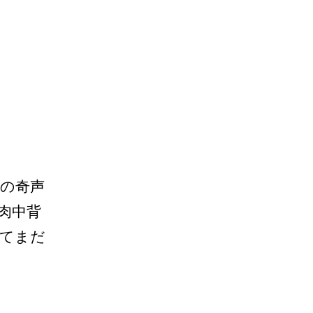
の奇声
肉中背
ってまだ