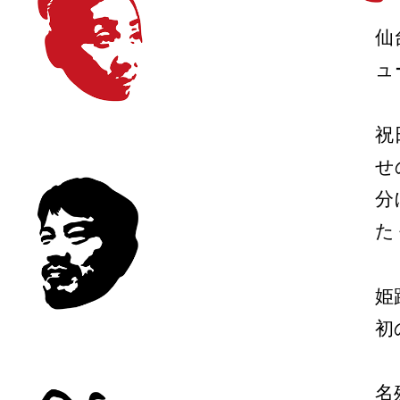
仙
ュ
祝
せ
分
た
姫
初
名