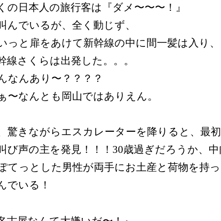
くの日本人の旅行客は『ダメ〜〜〜！』
叫んでいるが、全く動じず、
いっと扉をあけて新幹線の中に間一髪は入り、
幹線さくらは出発した。。。
んなんあり〜？？？？
ぁ〜なんとも岡山ではありえん。
、驚きながらエスカレーターを降りると、最初
叫び声の主を発見！！！30歳過ぎだろうか、中
ぽてっとした男性が両手にお土産と荷物を持
んでいる！