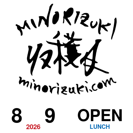
8
9
OPEN
2026
LUNCH