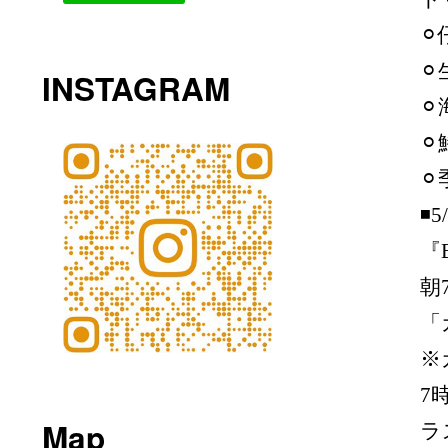
⚪
⚪
INSTAGRAM
⚪
⚪
⚪
◾️
『
朝
「
※
7
Map
ラ