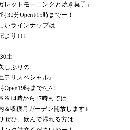
ガレットモーニングと焼き菓子」
7時30分Open♪15時までー！
しいラインナップは
記より↓↓↓
5/30土
久しぶりの
土デリスペシャル』
1時Open19時まで^_^！
※※14時から17時までは
内＆収穫月ガーデン開放します♪
ひぜひ、飲んで帰れる方は
リンク注文くださいねー！