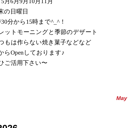
月5月6月9月10月11月
末の日曜日
時30分から15時まで^_^！
レットモーニングと季節のデザート
つもは作らない焼き菓子などなど
からOpenしております♪
ひご活用下さい〜
May 