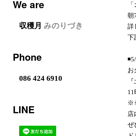
We are
「
朝
収穫月
みのりづき
詳
下
Phone
◾️
お
086 424 6910
『
1
※
LINE
店
ぜ
ド