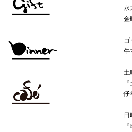
水
金
ゴ
牛
土
『
仔
日
『