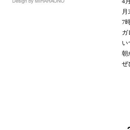
Design by
MIHARAONO
4
月
7
ガ
い
朝
ぜ