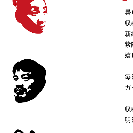
曇
収
新
紫
嬉
毎
ガ
収
明