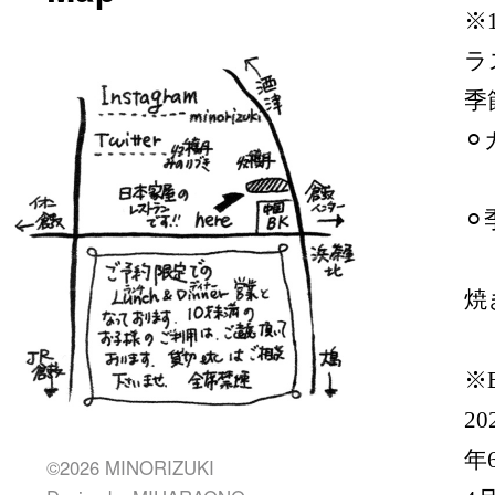
※
ラ
季
⚪
2
⚪
2
焼
※
2
年
©2026 MINORIZUKI