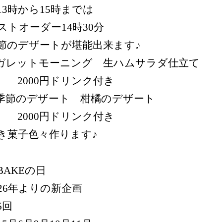
13時から15時までは
ストオーダー14時30分
節のデザートが堪能出来ます♪
︎ガレットモーニング 生ハムサラダ仕立て
000円ドリンク付き
︎季節のデザート 柑橘のデザート
000円ドリンク付き
き菓子色々作ります♪
BAKEの日
026年よりの新企画
6回