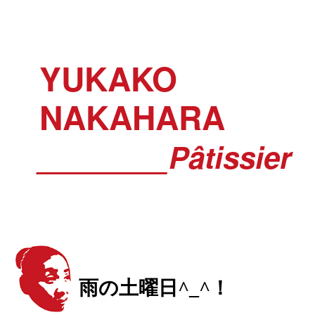
YUKAKO
NAKAHARA
________Pâtissier
雨の土曜日^_^！