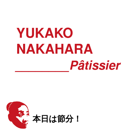
YUKAKO
NAKAHARA
________Pâtissier
本日は節分！