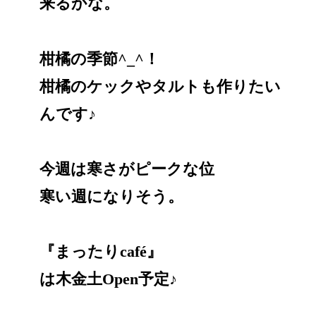
来るかな。
柑橘の季節^_^！
柑橘のケックやタルトも作りたい
んです♪
今週は寒さがピークな位
寒い週になりそう。
『まったりcafé』
は木金土Open予定♪