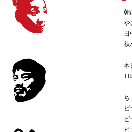
朝
や
日
秋
本
1
ち
ピ
ピ
ピ