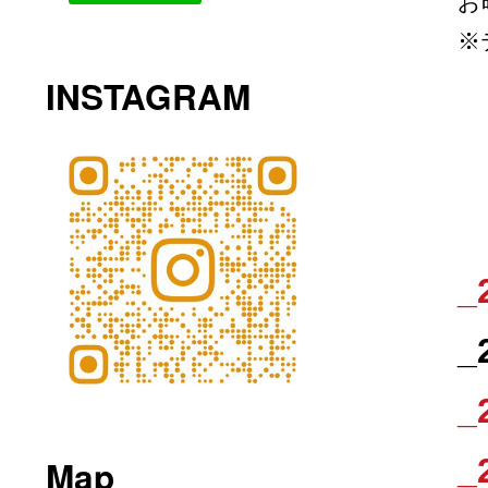
お
※
INSTAGRAM
_
_
_
_
Map