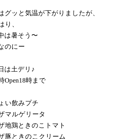
はグッと気温が下がりましたが、
はり、
中は暑そう〜
なのにー
日は土デリ♪
1時Open18時まで
ょい飲みプチ
ザマルゲリータ
ザ地鶏ときのこトマト
ザ豚ときのこクリーム