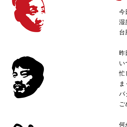
今
湿
台
昨
い
忙
ま
バ
ご
何