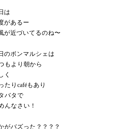
日は
度があるー
風が近づいてるのね〜
日のボンマルシェは
つもより朝から
しく
ったりcaféもあり
タバタで
めんなさい！
かがバズった？？？？