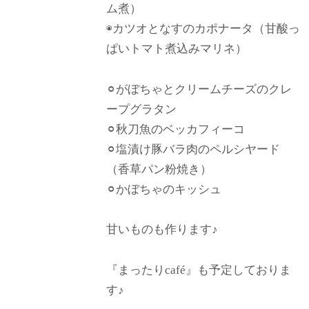
ム煮）
◉カツオとなすのカポナータ（甘酸っ
ぱいトマト煮込みマリネ）
⚪︎がぼちゃとクリームチーズのクレ
ープグラタン
⚪︎秋刀魚のベッカフィーコ
⚪︎塩漬け豚バラ肉のペルシヤード
（香草パン粉焼き）
⚪︎かぼちゃのキッシュ
甘いものも作ります♪
『まったりcafé』も予定しておりま
す♪