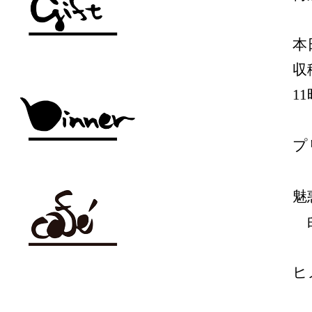
本
収
1
プ
魅
白
ヒ