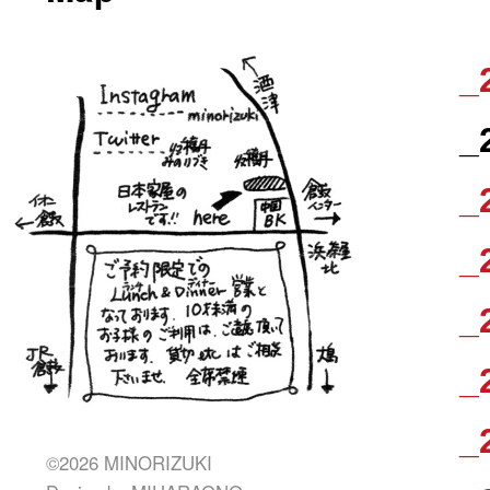
_
_
_
_
_
_
_
©2026 MINORIZUKI