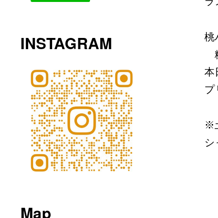
ラ
桃
INSTAGRAM
糖
本
プ
※
シ
Map