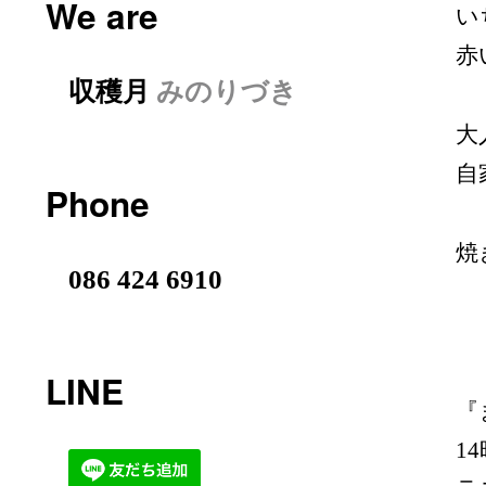
We are
い
赤
収穫月
みのりづき
大
自
Phone
焼
086 424 6910
LINE
『
1