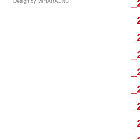
Design by
MIHARAONO
_
_
_
_
_
_
_
_