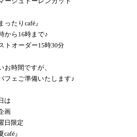
マーシュトーレンカット
まったりcafé』
4時から16時まで♪
ストオーダー15時30分
いお時間ですが、
パフェご準備いたします♪
日は
企画
曜日限定
café』