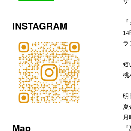
サ
『
INSTAGRAM
1
ラ
短
桃
明
夏
月
Map
『夏