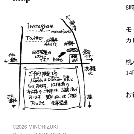
8
モ
カ
桃
1
お
©2026 MINORIZUKI