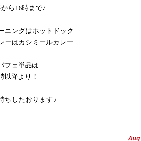
時から16時まで♪
ーニングはホットドック
レーはカシミールカレー
パフェ単品は
4時以降より！
待ちしたおります♪
Aug 