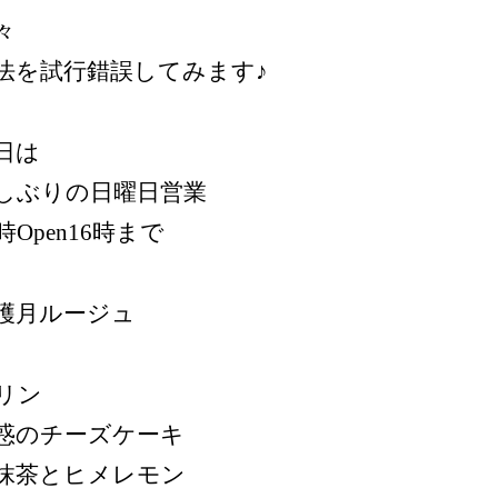
々
法を試行錯誤してみます♪
日は
しぶりの日曜日営業
0時Open16時まで
穫月ルージュ
リン
惑のチーズケーキ
茶とヒメレモン