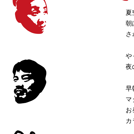
夏
朝
さ
や
夜
早
マ
お
カ