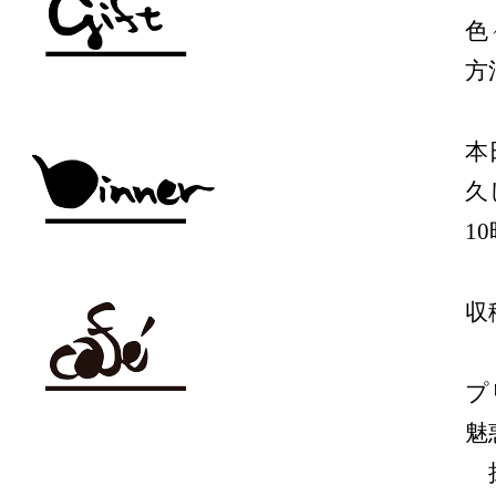
色
方
本
久
1
収
プ
魅
抹