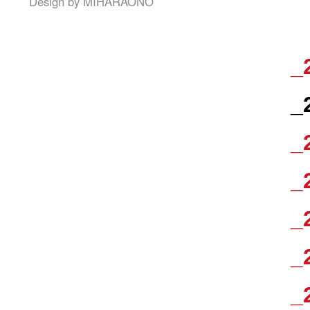
Design by
MIHARAONO
_
_
_
_
_
_
_