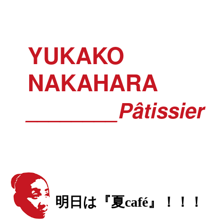
YUKAKO
NAKAHARA
________Pâtissier
明日は『夏café』！！！