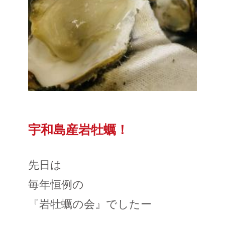
宇和島産岩牡蠣！
先日は
毎年恒例の
『岩牡蠣の会』でしたー