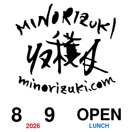
8
9
OPEN
2026
LUNCH