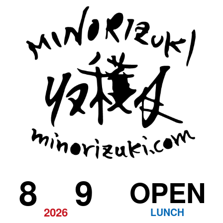
8
9
OPEN
2026
LUNCH