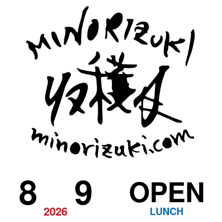
8
9
OPEN
2026
LUNCH