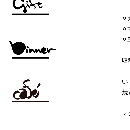
⚪
⚪
⚪
収
い
焼
マ