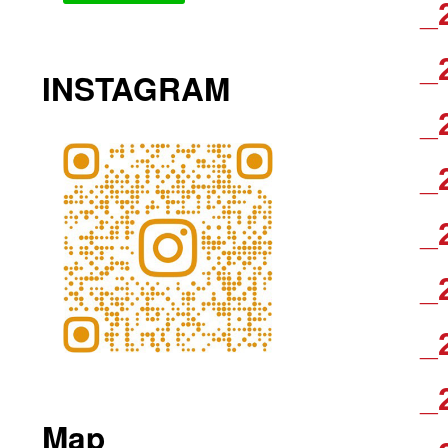
_
_
INSTAGRAM
_
_
_
_
_
_
Map