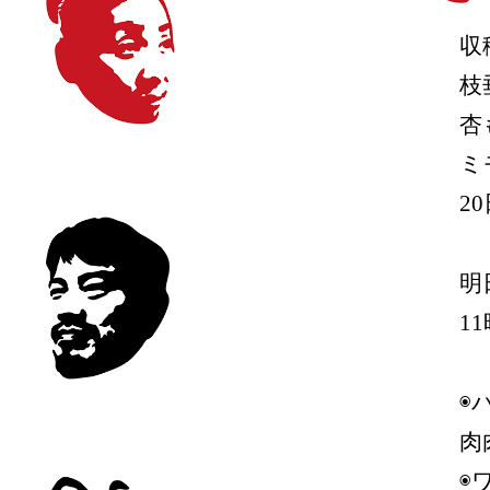
収
枝
杏
ミ
2
明
1
◉
肉
◉