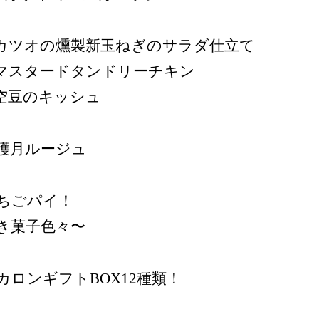
︎カツオの燻製新玉ねぎのサラダ仕立て
︎マスタードタンドリーチキン
︎空豆のキッシュ
穫月ルージュ
ちごパイ！
き菓子色々〜
カロンギフトBOX12種類！