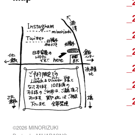
_
_
_
_
_
_
_
©2026 MINORIZUKI