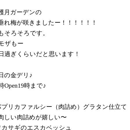
穫月ガーデンの
垂れ梅が咲きましたー！！！！！！
もそろそろです。
モザもー
0日過ぎくらいだと思います！
日の金デリ♪
1時Open19時まで♪
パプリカファルシー（肉詰め）グラタン仕立て
肉しい肉詰めが嬉しい〜
ワカサギのエスカベッシュ