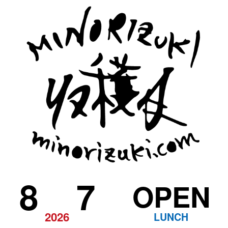
8
7
OPEN
2026
LUNCH