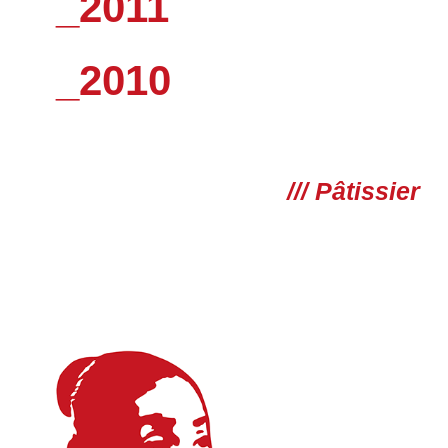
_2011
_2010
/// Pâtissier