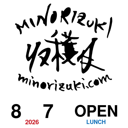
8
7
OPEN
2026
LUNCH