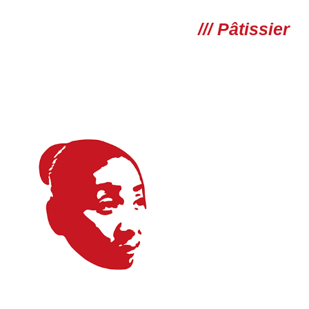
/// Pâtissier