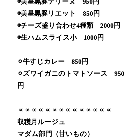
◉美星黒豚テリーヌ 950円
◉美星黒豚リエット 850円
◉チーズ盛り合わせ4種類 2000円
◉生ハムスライス小 1000円
⚪︎牛すじカレー 850円
⚪︎ズワイガニのトマトソース 950
円
∝∝∝∝∝∝∝∝∝∝∝∝∝∝
収穫月ルージュ
マダム部門（甘いもの）