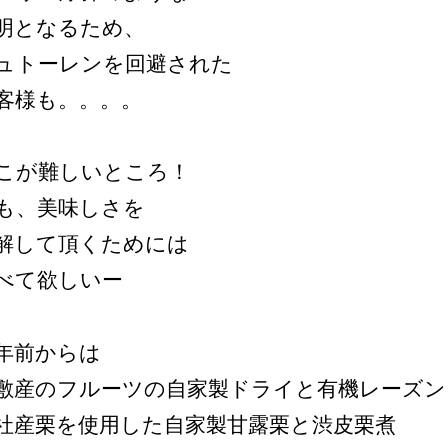
明となるため、
ュトーレンを回避された
客様も。。。。
こが難しいところ！
も、美味しさを
解して頂くためには
べて欲しいー
年前からは
敷産のフルーツの自家製ドライと有機レーズン
社産栗を使用した自家製甘露栗と渋皮栗煮