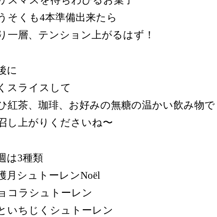
リスマスを待ちわびるお菓子
うそくも4本準備出来たら
り一層、テンション上がるはず！
後に
くスライスして
ひ紅茶、珈琲、お好みの無糖の温かい飲み物で
召し上がりくださいね〜
週は3種類
穫月シュトーレンNoël
ョコラシュトーレン
といちじくシュトーレン