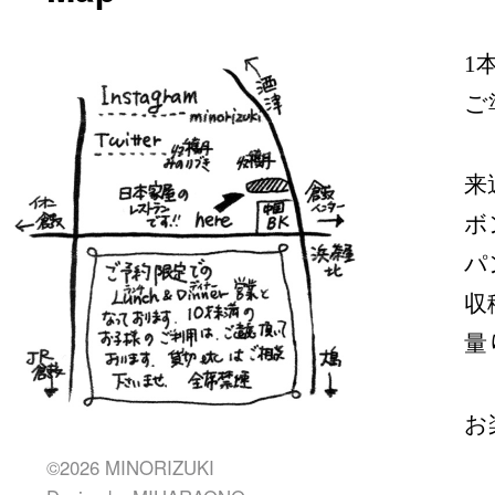
1
ご
来
ボ
パ
収
量
お
©2026 MINORIZUKI