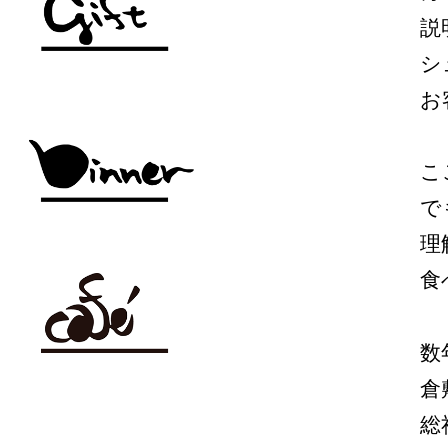
説
シ
お
こ
で
理
食
数
倉
総