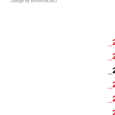
Design by
MIHARAONO
_
_
_
_
_
_