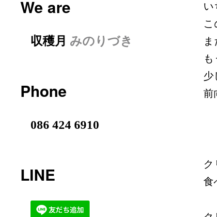
We are
い
こ
収穫月
みのりづき
ま
も
少
Phone
前
086 424 6910
ク
LINE
食