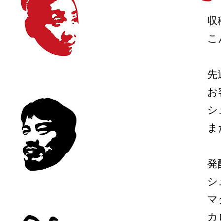
収
こ
先
お
シ
ま
発
シ
マ
カ