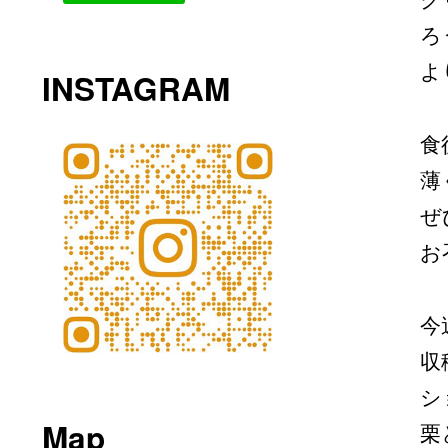
ク
ろ
よ
INSTAGRAM
食
薄
ぜ
お
今
収
シ
Map
栗