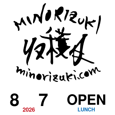
8
7
OPEN
2026
LUNCH