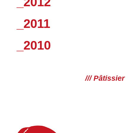
_2012
_2011
_2010
/// Pâtissier