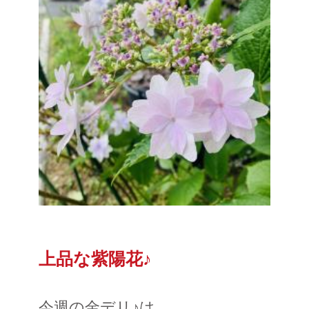
上品な紫陽花♪
今週の金デリ♪は