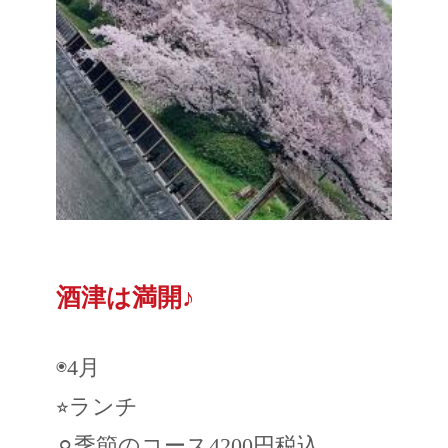
酒津は満開♪
◉4月
⭐︎ランチ
⚪︎季節のコース4200円税込