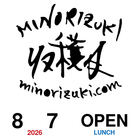
8
7
OPEN
2026
LUNCH