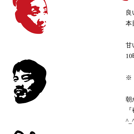
良
本
甘
1
※
朝
『
^_