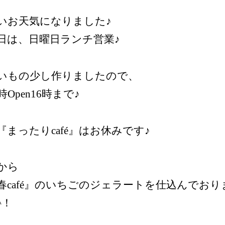
いお天気になりました♪
日は、日曜日ランチ営業♪
いもの少し作りましたので、
0時Open16時まで♪
『まったりcafé』はお休みです♪
から
春café』のいちごのジェラートを仕込んでおり
^！