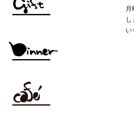
月
し
い