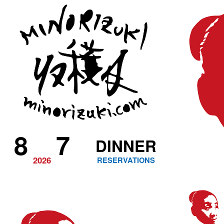
8
7
DINNER
2026
RESERVATIONS