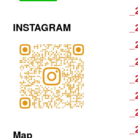
_
INSTAGRAM
_
_
_
_
_
_
_
Map