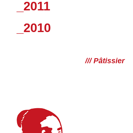
_2011
_2010
/// Pâtissier