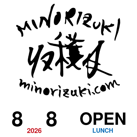
8
8
OPEN
2026
LUNCH