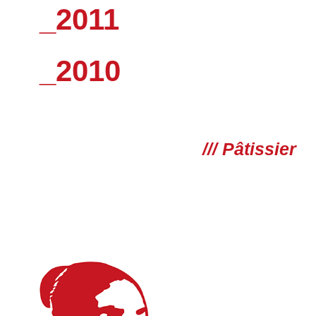
_2011
_2010
/// Pâtissier