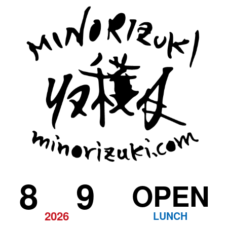
8
9
OPEN
2026
LUNCH