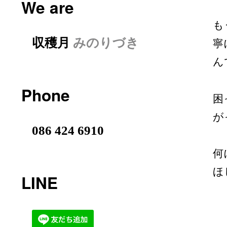
We are
も
収穫月
みのりづき
寧
ん
Phone
困
が
086 424 6910
何
ほ
LINE