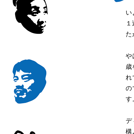
い
１
た
や
歳
れ
の
す
デ
構