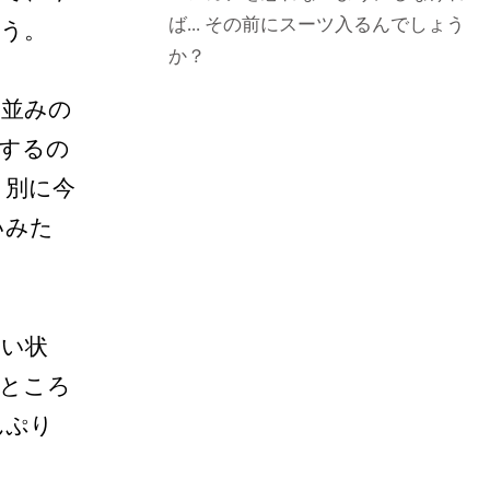
ば... その前にスーツ入るんでしょう
う。
か？
ん並みの
するの
。別に今
いみた
ない状
いところ
んぷり