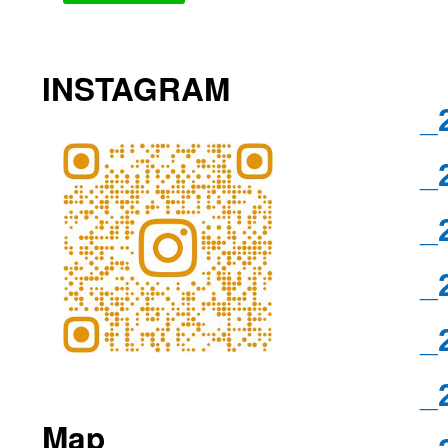
INSTAGRAM
_
_
_
_
_
_
Map