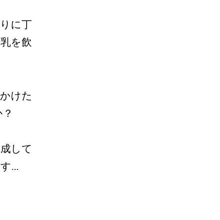
上りに丁
牛乳を飲
しかけた
か？
完成して
..