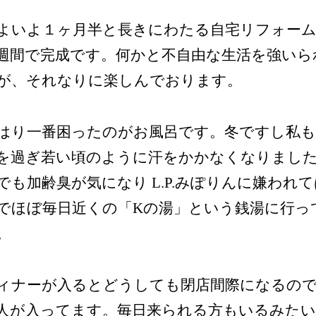
よいよ１ヶ月半と長きにわたる自宅リフォー
週間で完成です。何かと不自由な生活を強いら
が、それなりに楽しんでおります。
はり一番困ったのがお風呂です。冬ですし私も
を過ぎ若い頃のように汗をかかなくなりまし
でも加齢臭が気になり L.P.みぽりんに嫌われ
でほぼ毎日近くの「Kの湯」という銭湯に行っ
。
ィナーが入るとどうしても閉店間際になるの
人が入ってます。毎日来られる方もいるみたい