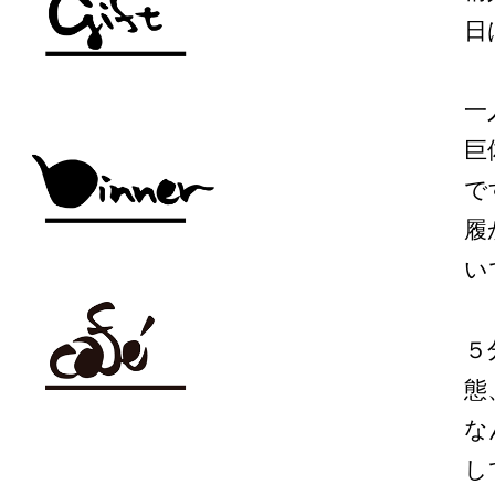
日
一
巨
で
履
い
５
態
な
し