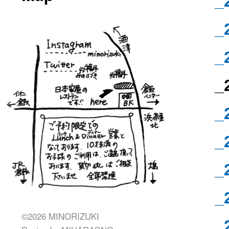
_
_
_
_
_
_
_
_
©2026 MINORIZUKI
_