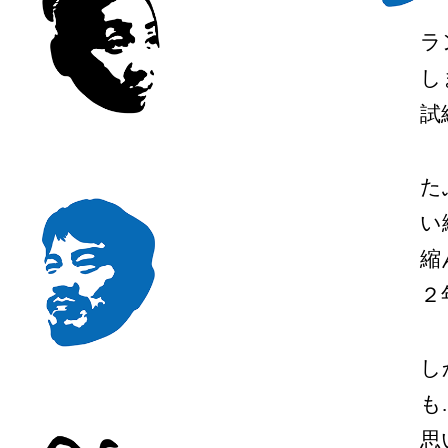
ラ
し
試
た
い
縮
２
し
も
思