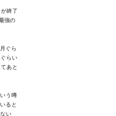
トが終了
最強の
ヶ月ぐら
年ぐらい
きてあと
という噂
ていると
わない