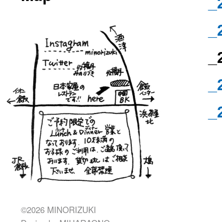
_
_
_
_
_
©2026 MINORIZUKI