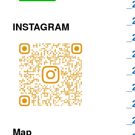
_
_
INSTAGRAM
_
_
_
_
_
_
Map