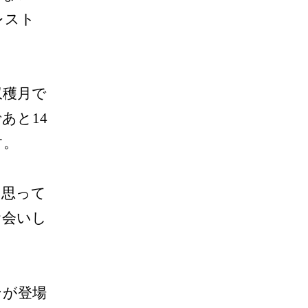
レスト
収穫月で
あと14
す。
と思って
お会いし
ンが登場