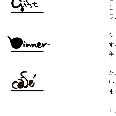
し
ラ
シ
す
年
た
い
ま
1