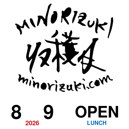
8
9
OPEN
2026
LUNCH