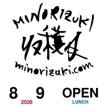
8
9
OPEN
2026
LUNCH