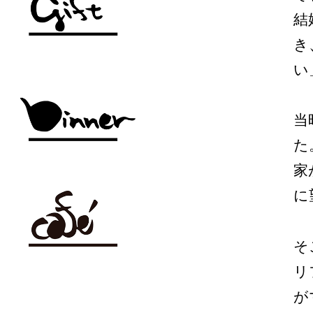
結
き
い
当
た
家
に
そ
リ
が