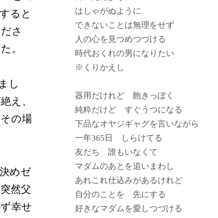
はしゃがぬように
せすると
できないことは無理をせず
くださ
人の心を見つめつづける
した。
時代おくれの男になりたい
※くりかえし
まし
器用だけれど 飽きっぽく
が絶え、
純粋だけど すぐうつになる
でその場
下品なオヤジギャグを言いながら
一年365日 しらけてる
友だち 誰もいなくて
マダムのあとを追いまわし
決めゼ
あれこれ仕込みがあるけれど
突然父
自分のことを 先にする
必ず幸せ
好きなマダムを愛しつづける