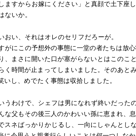
しますからお嫁にください」と真顔で土下座
はないか。
いおい、それはオレのセリフだろーが。
すがにこの予想外の事態に一堂の者たちは放心
り、まさに開いた口が塞がらないとはこのこ
らく時間が止まってしまいました。そのあと
笑いし、めでたく事態は収拾しました。
いうわけで、シェフは男になれず終いだった
んな父もその後三人のかわいい孫に恵まれ、息
でスネばっかりかじるし、一向にしゃんとし
当に今思うと親孝行らしいことは何一つしなか