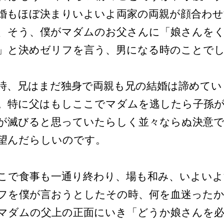
婚もほぼ決まりいよいよ両家の両親が顔合わ
、そう、僕がマダムのお父さんに「娘さんを
」と決めゼリフを言う、男になる時のことで
時、兄はまだ独身で両親も兄の結婚は諦めてい
。特に父はもしここでマダムを逃したら子孫
が滅びると思っていたらしく並々ならぬ決意
望んだらしいのです。
こで食事も一通り終わり、場も和み、いよいよ
フを僕が言おうとしたその時、何を血迷ったか
マダムの父上の正面にいき「どうか娘さんを