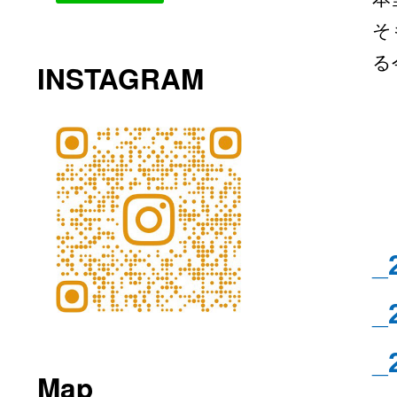
そ
る
INSTAGRAM
_
_
_
Map