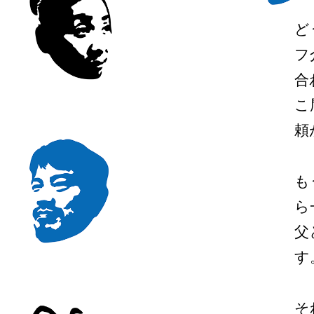
ど
フ
合
こ
頼
も
ら
父
す
そ