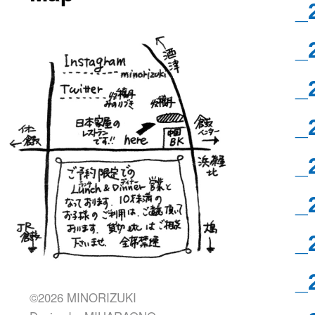
_
_
_
_
_
_
_
_
©2026 MINORIZUKI