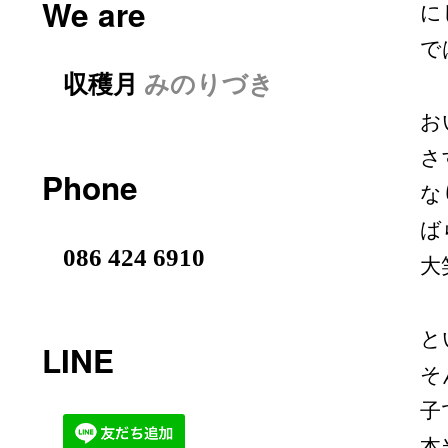
We are
に
で
収穫月
みのりづき
お
さ
Phone
な
ば
086 424 6910
大
と
LINE
そ
子
本