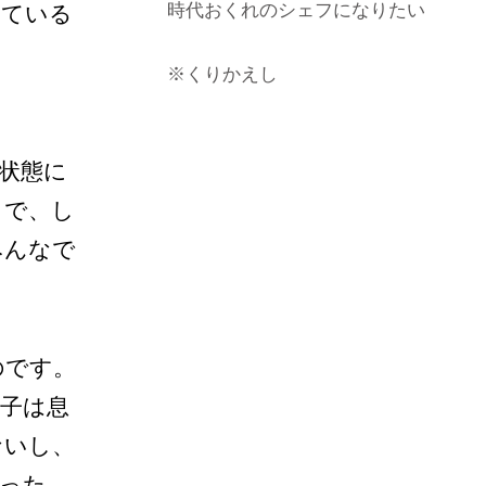
時代おくれのシェフになりたい
している
※くりかえし
状態に
とで、し
みんなで
のです。
子は息
ないし、
った。