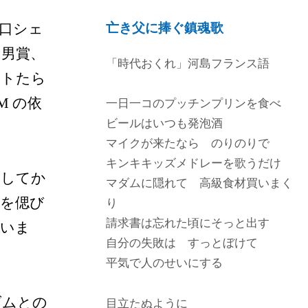
江口シェ
亡き父に捧ぐ鎮魂歌
い男賞、
「時代おくれ」河島フランス語
ストたら
M の依
一日一コのプッチンプリンを食べ
ビールはいつも発泡酒
マイクが来たなら のりのりで
キンキキッズメドレーを歌うだけ
くしてか
マダムに隠れて 高級食材買いまく
父を偲び
り
請求書は忘れた頃にそっと出す
思いま
自分の失敗は すっとぼけて
平気で人のせいにする
ダムとの
目立たぬように