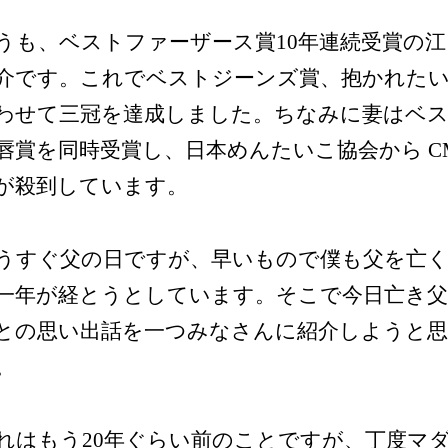
うも、ベストファーザース賞10年連続受賞の
介です。これでベストジーンズ賞、抱かれた
わせて三冠を達成しました。ちなみに妻はベ
唇賞を同時受賞し、日本めんたいこ協会から C
が殺到しています。
うすぐ父の日ですが、早いもので僕も父を亡
一年が経とうとしています。そこで今日亡き
との思い出話を一つみなさんに紹介しようと
。
れはもう20年ぐらい前のことですが、丁度マ