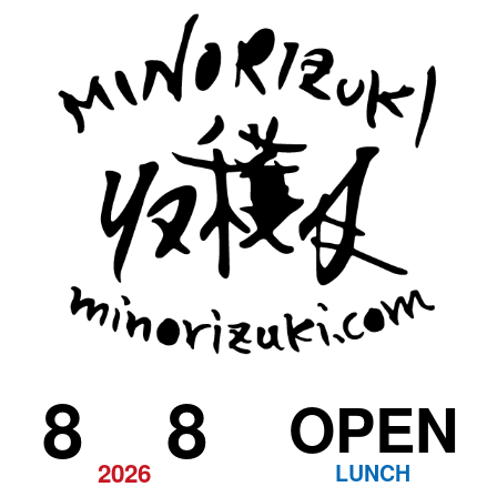
8
8
OPEN
2026
LUNCH