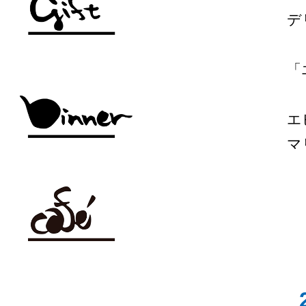
デ
「
エ
マ
_