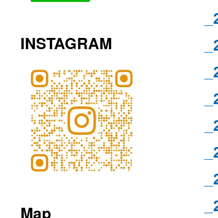
_
INSTAGRAM
_
_
_
_
_
_
_
Map