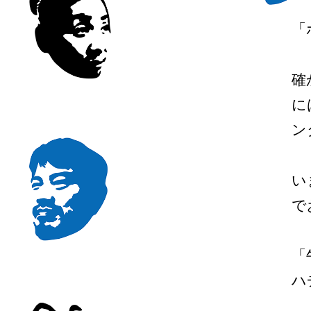
「
確
に
ン
い
で
「
ハ