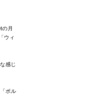
Mの月
「ウィ
うな感じ
た「ボル