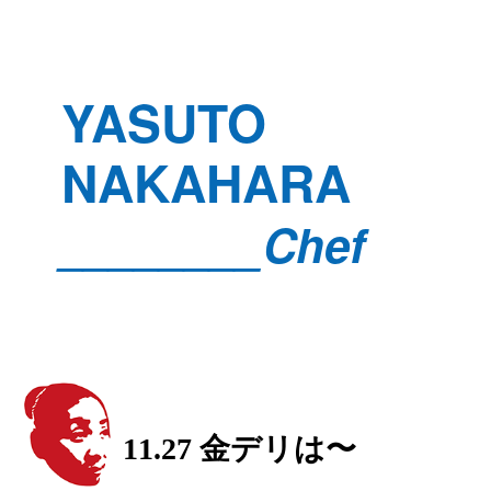
YASUTO
NAKAHARA
________Chef
11.27 金デリは〜