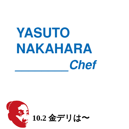
YASUTO
NAKAHARA
________Chef
10.2 金デリは〜