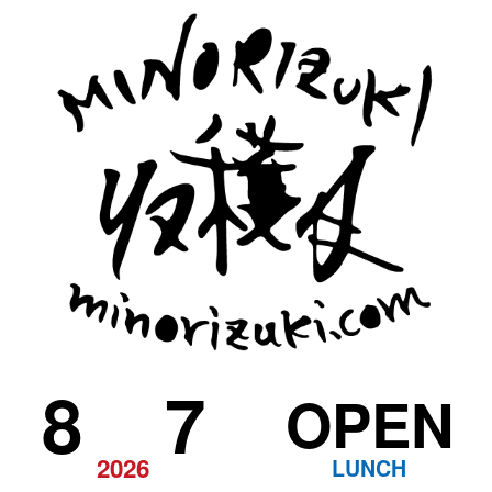
8
7
OPEN
2026
LUNCH