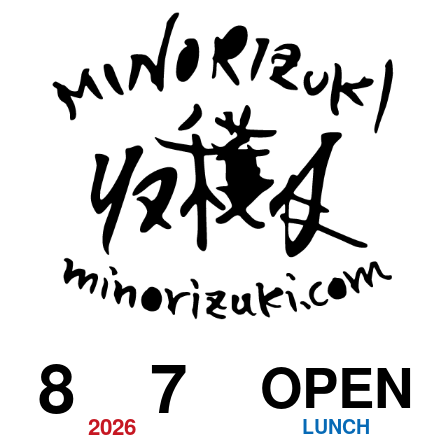
8
7
OPEN
2026
LUNCH