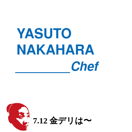
YASUTO
NAKAHARA
________Chef
7.12 金デリは〜