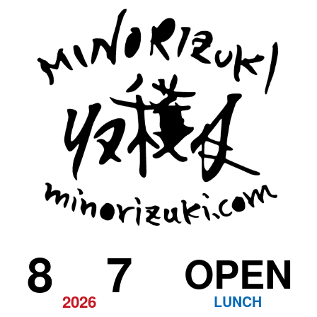
8
7
OPEN
2026
LUNCH