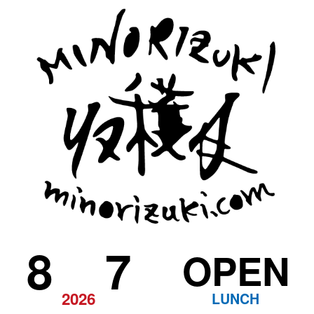
8
7
OPEN
2026
LUNCH