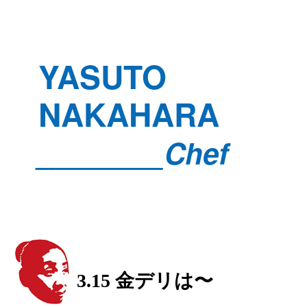
YASUTO
NAKAHARA
________Chef
3.15 金デリは〜